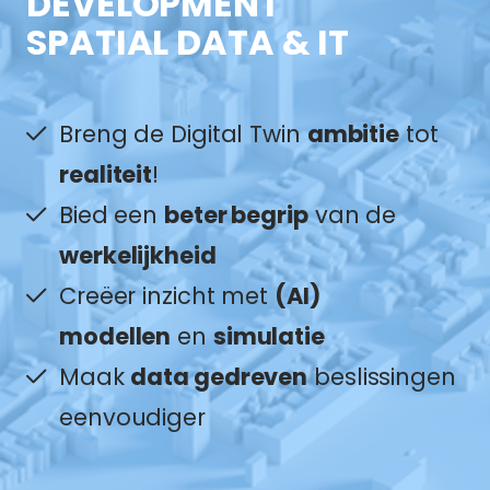
DEVELOPMENT
SPATIAL DATA & IT
Breng de Digital Twin
ambitie
tot
realiteit
!
Bied een
beter begrip
van de
werkelijkheid
Creëer inzicht met
(AI)
modellen
en
simulatie
Maak
data gedreven
beslissingen
eenvoudiger