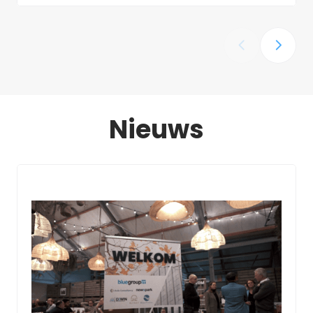
‹
›
Nieuws