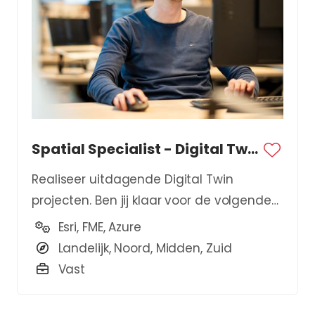
Spatial Specialist - Digital Twin
Realiseer uitdagende Digital Twin
projecten. Ben jij klaar voor de volgende
stap in je carrière?
Esri, FME, Azure
Landelijk, Noord, Midden, Zuid
Vast