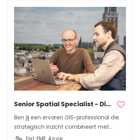
Senior Spatial Specialist - Digital Twin
Ben jij een ervaren GIS-professional die
strategisch inzicht combineert met
technische expertise?
Esri, FME, Azure