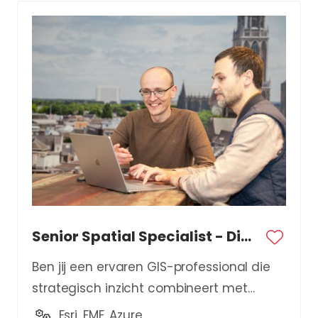
Senior Spatial Specialist - Digital Twin
Ben jij een ervaren GIS-professional die
strategisch inzicht combineert met
technische expertise?
Esri, FME, Azure