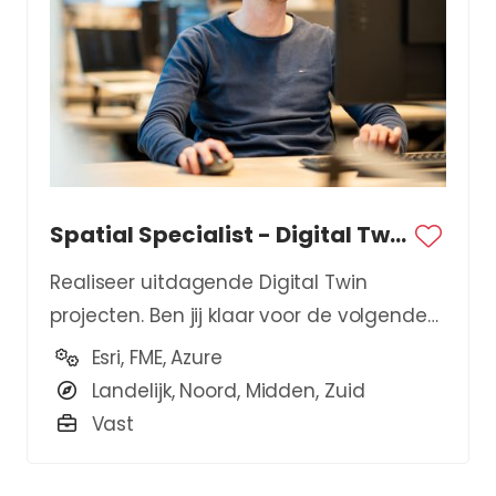
Spatial Specialist - Digital Twin
Realiseer uitdagende Digital Twin
projecten. Ben jij klaar voor de volgende
stap in je carrière?
Esri, FME, Azure
Landelijk, Noord, Midden, Zuid
Vast