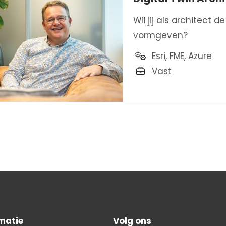
Wil jij als architect
vormgeven?
Esri, FME, Azure
Vast
matie
Volg ons