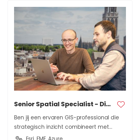
Senior Spatial Specialist - Digital Twin
Ben jij een ervaren GIS-professional die
strategisch inzicht combineert met
technische expertise?
Esri, FME, Azure