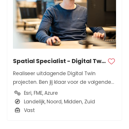
Spatial Specialist - Digital Twin
Realiseer uitdagende Digital Twin
projecten. Ben jij klaar voor de volgende
stap in je carrière?
Esri, FME, Azure
Landelijk, Noord, Midden, Zuid
Vast